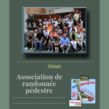
Séjours
Association de
randonnée
pédestre
------------------------
------------------------
------